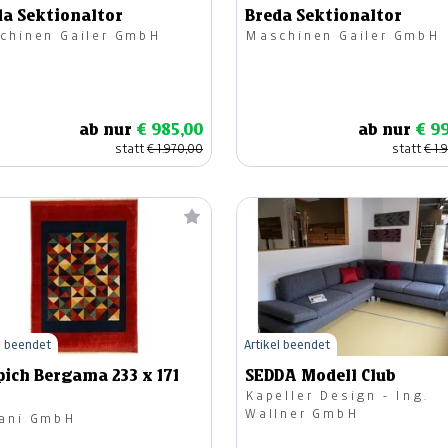
da Sektionaltor
Breda Sektionaltor
chinen Gailer GmbH
Maschinen Gailer GmbH
ab nur
€ 985,00
ab nur
€ 9
statt
€ 1.970,00
statt
€ 1.
l beendet
Artikel beendet
pich Bergama 233 x 171
SEDDA Modell Club
Kapeller Design - Ing.
Wallner GmbH
ani GmbH