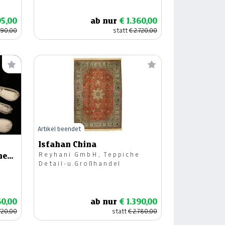
95,00
ab nur
€ 1.360,00
590,00
statt
€ 2.720,00
Artikel beendet
Isfahan China
Reyhani GmbH, Teppiche
nen,
Detail-u.Großhandel
60,00
ab nur
€ 1.390,00
.720,00
statt
€ 2.780,00