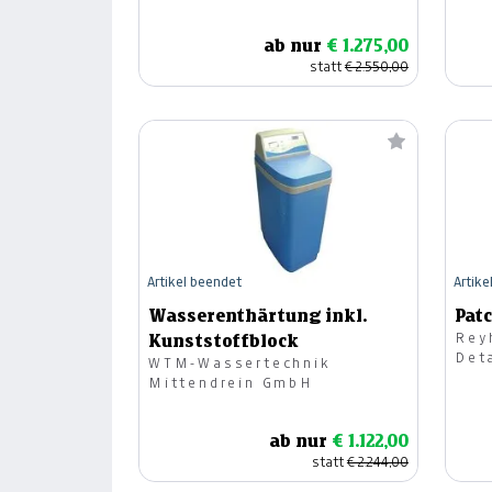
ab nur
€ 1.275,00
statt
€ 2.550,00
Artikel beendet
Artike
Wasserenthärtung inkl.
Pat
Rey
Kunststoffblock
Det
WTM-Wassertechnik
Mittendrein GmbH
ab nur
€ 1.122,00
statt
€ 2.244,00