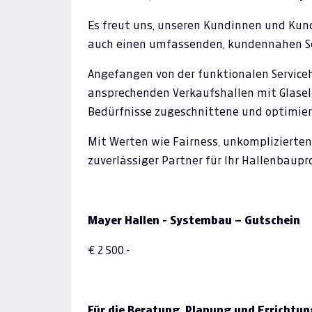
Es freut uns, unseren Kundinnen und Kun
auch einen umfassenden, kundennahen Ser
Angefangen von der funktionalen Serviceh
ansprechenden Verkaufshallen mit Glasel
Bedürfnisse zugeschnittene und optimier
Mit Werten wie Fairness, unkomplizierten
zuverlässiger Partner für Ihr Hallenbaupro
Mayer Hallen - Systembau – Gutschein
€ 2 500.-
Für die Beratung, Planung und Errichtun