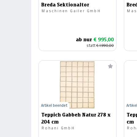
Breda Sektionaltor
Bre
Maschinen Gailer GmbH
Mas
ab nur
€ 995,00
statt
€ 1.990,00
Artikel beendet
Artike
Teppich Gabbeh Natur 278 x
Tep
204 cm
cm
Rohani GmbH
Roh