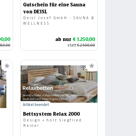
Gutschein für eine Sauna
von DEISL
Deisl Josef GmbH - SAUNA &
WELLNESS
90,00
ab nur
€ 1.250,00
980,00
statt
€ 2.500,00
Artikel beendet
Bettsystem Relax 2000
Design + holz Siegfried
Reiner