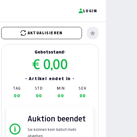
LOGIN
AKTUALISIEREN
Gebotsstand:
€ 0,00
- Artikel endet in -
TAG
STD
MIN
SEK
00
00
00
00
Auktion beendet
Sie können kein Gebot mehr
abgeben.