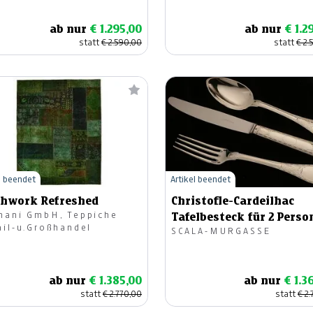
ab nur
€ 1.295,00
ab nur
€ 1.2
statt
€ 2.590,00
statt
€ 2.
l beendet
Artikel beendet
chwork Refreshed
Christofle-Cardeilhac
hani GmbH, Teppiche
Tafelbesteck für 2 Perso
ail-u.Großhandel
SCALA-MURGASSE
Brienne
ab nur
€ 1.385,00
ab nur
€ 1.3
statt
€ 2.770,00
statt
€ 2