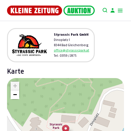
Styrassic Park GmbH
Dinoplatz 1
8344 Bad Gleichenberg
office@styrassicpark.at
Tel.: 03159 / 2875
Karte
+
−