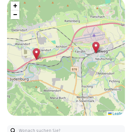
+
−
Leaflet