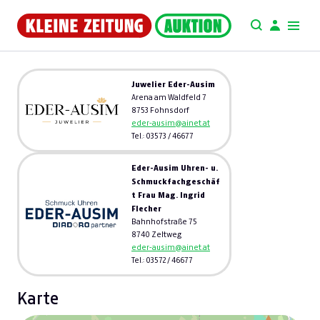
Juwelier Eder-Ausim
Arena am Waldfeld 7
8753 Fohnsdorf
eder-ausim@ainet.at
Tel.: 03573 / 46677
Eder-Ausim Uhren- u.
Schmuckfachgeschäf
t Frau Mag. Ingrid
Flecher
Bahnhofstraße 75
8740 Zeltweg
eder-ausim@ainet.at
Tel.: 03572 / 46677
Karte