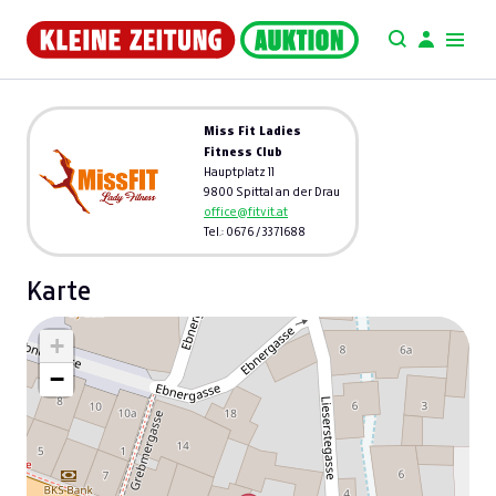
Miss Fit Ladies
Fitness Club
Hauptplatz 11
9800 Spittal an der Drau
office@fitvit.at
Tel.: 0676 / 3371688
Karte
+
−