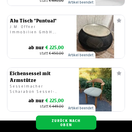
statt
€ 490,00
Artikel beendet
Alu Tisch "Puntual"
J.M. Offner
Immobilien GmbH,
Geschirr & Geschenke
ab nur
€ 225,00
statt
€ 450,00
Artikel beendet
Eichensessel mit
Armstütze
Sesselmacher
Scharabon Sessel-
Tische-Gartenmöbel
ab nur
€ 225,00
statt
€ 449,00
Artikel beendet
ZURÜCK NACH
OBEN