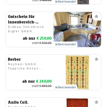
statt
€ 660,00
Artikel beendet
Gutschein für
Innenbereich-
Erdbau-Steinbruch
Produkte
Gigler GmbH
ab nur
€ 250,00
statt
€ 500,00
Artikel beendet
Berber
Reyhani GmbH,
Teppiche Detail-
u.Großhandel
ab nur
€ 240,00
statt
€ 480,00
Artikel beendet
Anilo Coll.