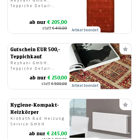
Reyhani GmbH,
Teppiche Detail-
u.Großhandel
ab nur
€ 205,00
statt
€ 410,00
Artikel beendet
Gutschein EUR 500,-
Teppichkauf
Reyhani GmbH,
Teppiche Detail-
u.Großhandel
ab nur
€ 250,00
statt
€ 500,00
Artikel beendet
Hygiene-Kompakt-
Heizkörper
Krobath Bad Heizung
Service GmbH
ab nur
€ 245,00