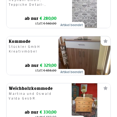
Teppiche Detail-
u.Großhandel
ab nur
€ 280,00
statt
€ 560,00
Artikel beendet
Kommode
Stückler GmbH
Kreativmöbel
ab nur
€ 329,00
statt
€ 658,00
Artikel beendet
Weichholzkommode
Martina und Oswald
Valda GesbR.
ab nur
€ 330,00