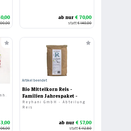
50,00
ab nur
€ 70,00
100,00
statt
€ 140,00
Artikel beendet
Bio Mittelkorn Reis -
nh.
Familien Jahrespaket -
Reyhani GmbH - Abteilung
Reis
53,00
ab nur
€ 57,00
106,00
statt
€ 112,80