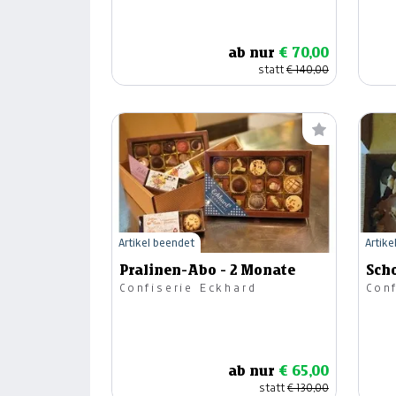
ab nur
€ 70,00
statt
€ 140,00
Artikel beendet
Artike
Pralinen-Abo - 2 Monate
Sch
Confiserie Eckhard
Con
ab nur
€ 65,00
statt
€ 130,00