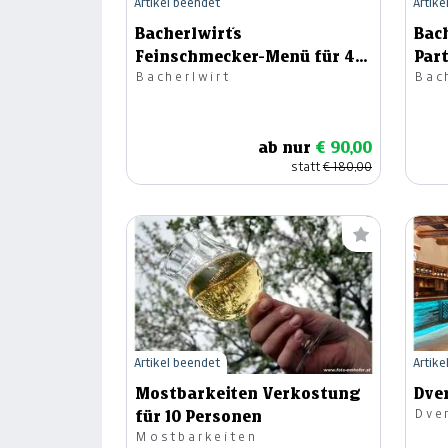
Artikel beendet
Artike
Bacherlwirt´s
Bach
Feinschmecker-Menü für 4
Par
Bacherlwirt
Bac
Personen
ab nur
€ 90,00
statt
€ 180,00
Artikel beendet
Artike
Mostbarkeiten Verkostung
Dve
Dver
für 10 Personen
Mostbarkeiten