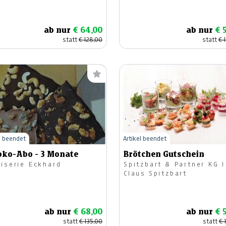
ab nur
€ 64,00
ab nur
€ 
statt
€ 128,00
statt
€ 
l beendet
Artikel beendet
oko-Abo - 3 Monate
Brötchen Gutschein
fiserie Eckhard
Spitzbart & Partner KG I
Claus Spitzbart
ab nur
€ 68,00
ab nur
€ 
statt
€ 135,00
statt
€ 