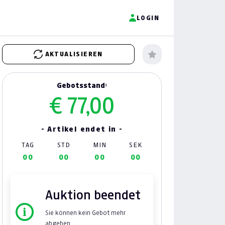
LOGIN
AKTUALISIEREN
Gebotsstand:
€ 77,00
- Artikel endet in -
TAG
STD
MIN
SEK
00
00
00
00
Auktion beendet
Sie können kein Gebot mehr
abgeben.