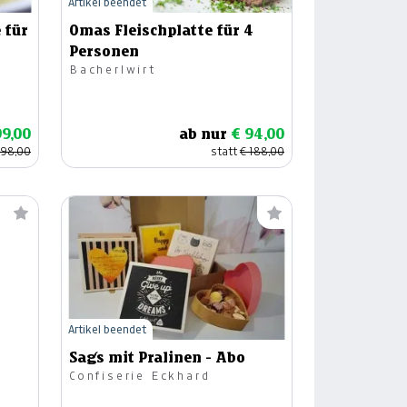
Artikel beendet
 für
Omas Fleischplatte für 4
Personen
Bacherlwirt
99,00
ab nur
€ 94,00
198,00
statt
€ 188,00
Artikel beendet
Sag´s mit Pralinen - Abo
Confiserie Eckhard