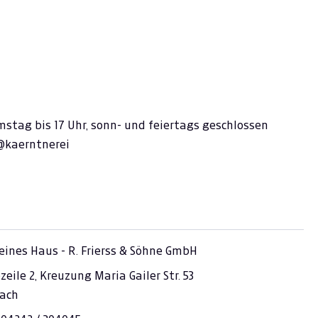
t
amstag bis 17 Uhr, sonn- und feiertags geschlossen
 @kaerntnerei
Feines Haus - R. Frierss & Söhne GmbH
eile 2, Kreuzung Maria Gailer Str. 53
lach