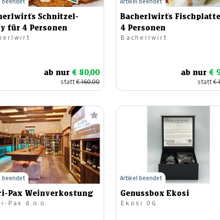
l beendet
Artikel beendet
erlwirt´s Schnitzel-
Bacherlwirt´s Fischplatte
ty für 4 Personen
4 Personen
herlwirt
Bacherlwirt
ab nur
€ 80,00
ab nur
€ 
statt
€ 160,00
statt
€ 
l beendet
Artikel beendet
ri-Pax Weinverkostung
Genussbox Ekosi
i-Pax d.o.o.
Ekosi OG