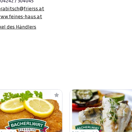
 04242 / 304045
rabitsch@frierss.at
www.feines-haus.at
ikel des Händlers