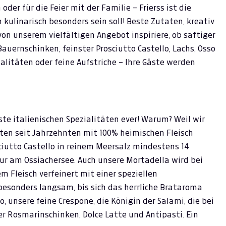
der für die Feier mit der Familie – Frierss ist die
h kulinarisch besonders sein soll! Beste Zutaten, kreativ
 von unserem vielfältigen Angebot inspiriere, ob saftiger
auernschinken, feinster Prosciutto Castello, Lachs, Osso
ialitäten oder feine Aufstriche – Ihre Gäste werden
este italienischen Spezialitäten ever! Warum? Weil wir
täten seit Jahrzehnten mit 100% heimischen Fleisch
sciutto Castello in reinem Meersalz mindestens 14
 am Ossiachersee. Auch unsere Mortadella wird bei
m Fleisch verfeinert mit einer speziellen
esonders langsam, bis sich das herrliche Brataroma
o, unsere feine Crespone, die Königin der Salami, die bei
er Rosmarinschinken, Dolce Latte und Antipasti. Ein