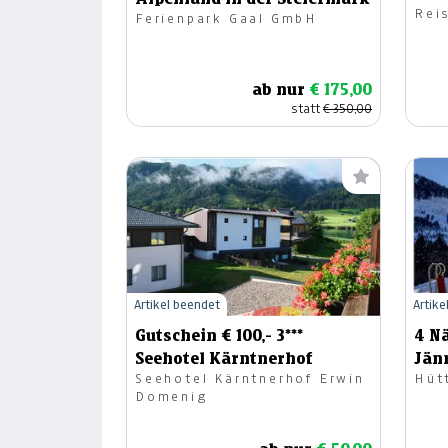
Rei
Ferienpark Gaal GmbH
ab nur
€ 175,00
statt
€ 350,00
Artikel beendet
Artike
Gutschein € 100,- 3***
4 N
Seehotel Kärntnerhof
Jän
Seehotel Kärntnerhof Erwin
Hüt
Domenig