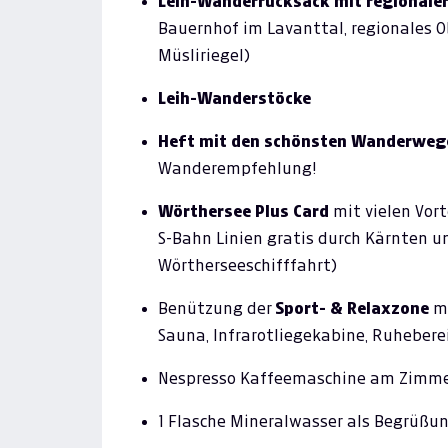
Leih-Wanderrucksack mit regionaler
Bauernhof im Lavanttal, regionales O
Müsliriegel)
Leih-Wanderstöcke
Heft mit den schönsten Wanderweg
Wanderempfehlung!
Wörthersee Plus Card
mit vielen Vort
S-Bahn Linien gratis durch Kärnten u
Wörtherseeschifffahrt)
Benützung der
Sport- & Relaxzone
mi
Sauna, Infrarotliegekabine, Ruhebere
Nespresso Kaffeemaschine
am Zimm
1 Flasche Mineralwasser als Begrüß