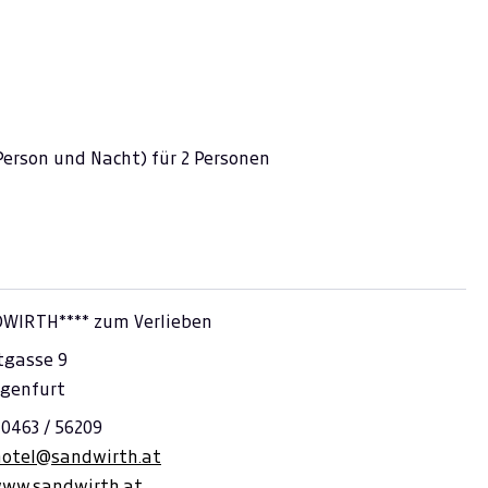
 Person und Nacht) für 2 Personen
DWIRTH**** zum Verlieben
tgasse 9
agenfurt
 0463 / 56209
hotel@sandwirth.at
www.sandwirth.at