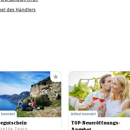
ikel des Händlers
l beendet
Artikel beendet
segutschein
TOP-Neueröffnungs-
zzetta Tours
Angebot