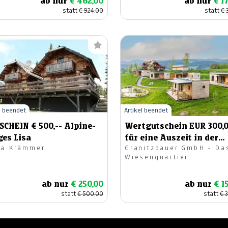
ab nur
€ 462,00
ab nur
€ 1
statt
€ 924,00
statt
€ 
l beendet
Artikel beendet
HEIN € 500,-- Alpine-
Wertgutschein EUR 300,
ges Lisa
für eine Auszeit in der
ra Krämmer
Granitzbauer GmbH - Da
Steiermark
Wiesenquartier
ab nur
€ 250,00
ab nur
€ 1
statt
€ 500,00
statt
€ 