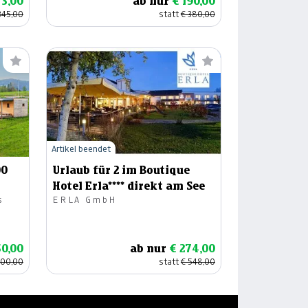
73,00
ab nur
€ 190,00
345,00
statt
€ 380,00
Artikel beendet
00
Urlaub für 2 im Boutique
Hotel Erla**** direkt am See
s
ERLA GmbH
50,00
ab nur
€ 274,00
300,00
statt
€ 548,00