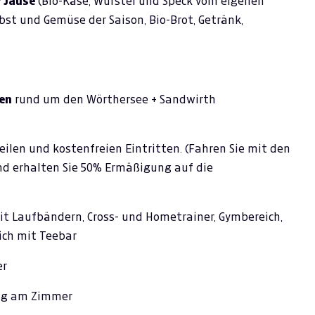
 Jause
(Bio-Käse, Würstel und Speck vom eigenen
bst und Gemüse der Saison, Bio-Brot, Getränk,
en
rund um den Wörthersee + Sandwirth
eilen und kostenfreien Eintritten. (Fahren Sie mit den
nd erhalten Sie 50% Ermäßigung auf die
t Laufbändern, Cross- und Hometrainer, Gymbereich,
ich mit Teebar
er
ung am Zimmer