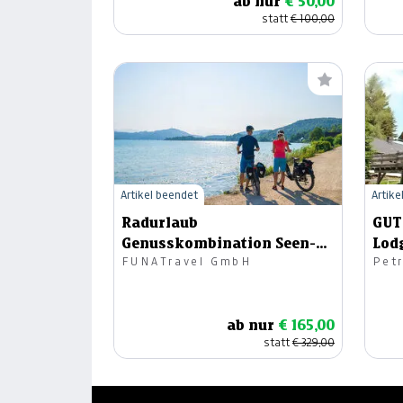
ab nur
€ 50,00
statt
€ 100,00
Artikel beendet
Artike
Radurlaub
GUTSC
Genusskombination Seen-
Lod
FUNATravel GmbH
Pet
Schleife & Drauradweg
ab nur
€ 165,00
statt
€ 329,00