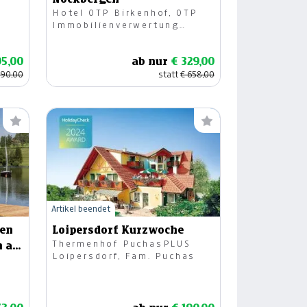
Hotel OTP Birkenhof, OTP
Immobilienverwertung
GmbH
95,00
ab nur
€ 329,00
390,00
statt
€ 658,00
Artikel beendet
gen
Loipersdorf Kurzwoche
Thermenhof PuchasPLUS
n am
Loipersdorf, Fam. Puchas