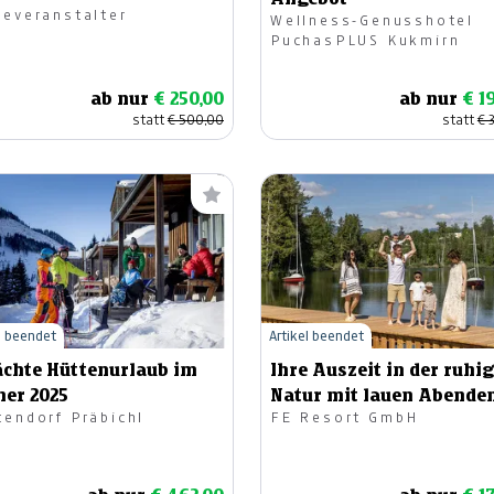
severanstalter
Wellness-Genusshotel
PuchasPLUS Kukmirn
ab nur
€ 250,00
ab nur
€ 1
statt
€ 500,00
statt
€ 
l beendet
Artikel beendet
ächte Hüttenurlaub im
Ihre Auszeit in der ruhi
ner 2025
Natur mit lauen Abende
tendorf Präbichl
FE Resort GmbH
See!