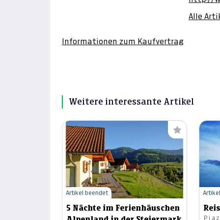
Alle Art
Informationen zum Kaufvertrag
Weitere interessante Artikel
Artikel beendet
Artike
5 Nächte im Ferienhäuschen
Rei
Pia
Alpenland in der Steiermark