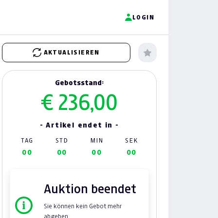
LOGIN
AKTUALISIEREN
Gebotsstand:
€ 236,00
- Artikel endet in -
TAG
STD
MIN
SEK
00
00
00
00
Auktion beendet
Sie können kein Gebot mehr
abgeben.