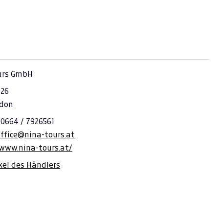
urs GmbH
26
ldon
 0664 / 7926561
office@nina-tours.at
/www.nina-tours.at/
ikel des Händlers