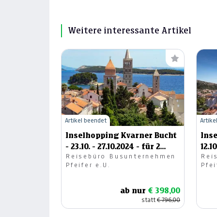
Weitere interessante Artikel
Artikel beendet
Artike
Inselhopping Kvarner Bucht
Inse
- 23.10. - 27.10.2024 - für 2
12.1
Reisebüro Busunternehmen
Rei
Personen
Pfeifer e.U.
Pfei
ab nur
€ 398,00
statt
€ 796,00