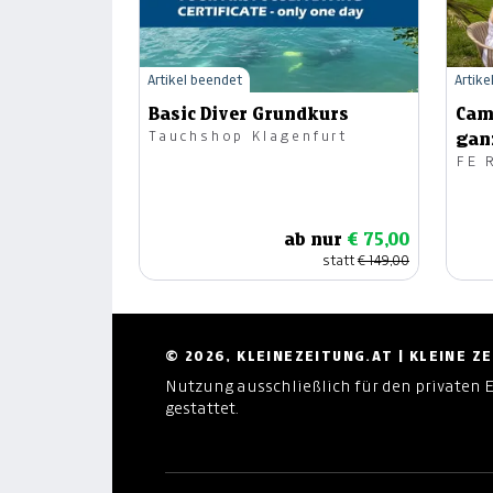
Artikel beendet
Artike
Basic Diver Grundkurs
Cam
Tauchshop Klagenfurt
gan
FE 
Spä
ab nur
€ 75,00
statt
€ 149,00
© 2026, KLEINEZEITUNG.AT | KLEINE 
Nutzung ausschließlich für den privaten 
gestattet.