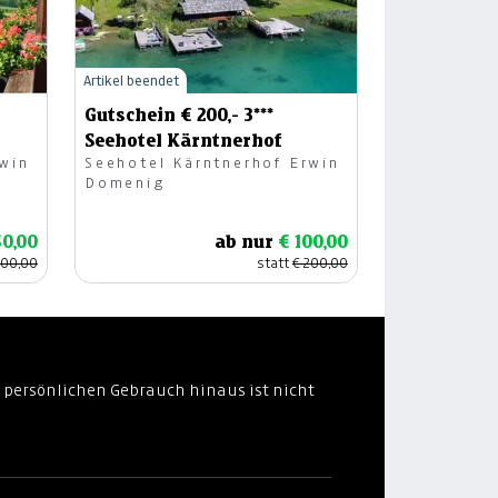
Artikel beendet
Gutschein € 200,- 3***
Seehotel Kärntnerhof
rwin
Seehotel Kärntnerhof Erwin
Domenig
50,00
ab nur
€ 100,00
100,00
statt
€ 200,00
 persönlichen Gebrauch hinaus ist nicht