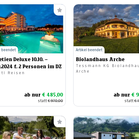
l beendet
Artikel beendet
tien Deluxe 10.10. –
Biolandhaus Arche
Tessmann KG Biolandha
0.2024 f. 2 Personen im DZ
Arche
stl Reisen
ab nur
€ 485,00
ab nur
€ 
statt
€ 970,00
statt
€ 