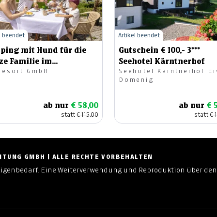
l beendet
Artikel beendet
ping mit Hund für die
Gutschein € 100,- 3***
ze Familie im
Seehotel Kärntnerhof
Resort GmbH
Seehotel Kärntnerhof E
tsommer
Domenig
ab nur
€ 58,00
ab nur
€ 
statt
€ 115,00
statt
€ 
ZEITUNG GMBH | ALLE RECHTE VORBEHALTEN
Eigenbedarf. Eine Weiterverwendung und Reproduktion über den