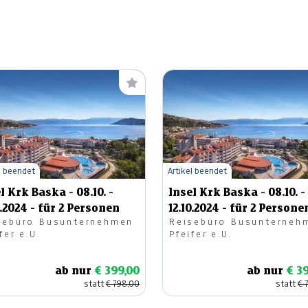
l beendet
Artikel beendet
l Krk Baska - 08.10. -
Insel Krk Baska - 08.10. -
0.2024 - für 2 Personen
12.10.2024 - für 2 Persone
sebüro Busunternehmen
Reisebüro Busunterneh
fer e.U.
Pfeifer e.U.
ab nur
€ 399,00
ab nur
€ 3
statt
€ 798,00
statt
€ 