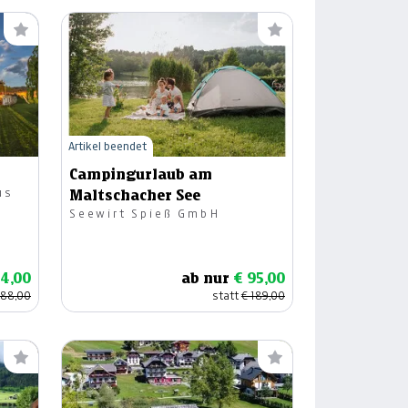
Artikel beendet
Campingurlaub am
us
Maltschacher See
Seewirt Spieß GmbH
94,00
ab nur
€ 95,00
188,00
statt
€ 189,00