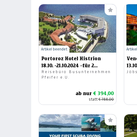
Artikel beendet
Artike
Portoroz Hotel Histrion
Vene
18.10. -21.10.2024 -für 2
13.1
Reisebüro Busunternehmen
Jöb
Personen
Pfeifer e.U.
ab nur
€ 394,00
statt
€ 788,00