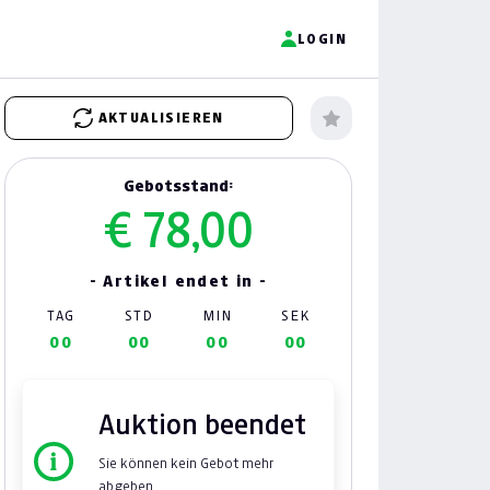
LOGIN
AKTUALISIEREN
Gebotsstand:
€ 78,00
- Artikel endet in -
TAG
STD
MIN
SEK
00
00
00
00
Auktion beendet
Sie können kein Gebot mehr
abgeben.