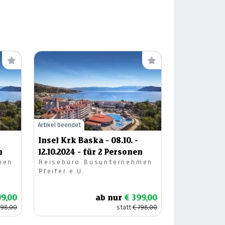
Artikel beendet
Insel Krk Baska - 08.10. -
n
12.10.2024 - für 2 Personen
men
Reisebüro Busunternehmen
Pfeifer e.U.
99,00
ab nur
€ 399,00
798,00
statt
€ 798,00