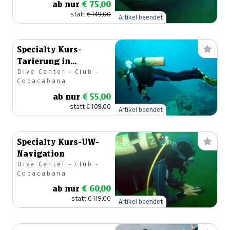
ab nur
€ 75,00
statt
€ 149,00
Artikel beendet
Specialty Kurs-
Tarierung in
Dive Center - Club -
Perfektion
Copacabana
ab nur
€ 55,00
statt
€ 109,00
Artikel beendet
Specialty Kurs-UW-
Navigation
Dive Center - Club -
Copacabana
ab nur
€ 60,00
statt
€ 119,00
Artikel beendet