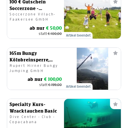
100 € Gutschein
Soccerzone -
Soccerzone Villach-
Fußballgolf in
Faakersee GmbH
Kärnten
ab nur
€ 50,00
statt
€ 100,00
Artikel beendet
165m Bungy
Kölnbreinsperre,
Rupert Hirner Bungy
Maltatal
Jumping GmbH
ab nur
€ 100,00
statt
€ 199,00
Artikel beendet
Specialty Kurs-
Wracktauchen Basic
Dive Center - Club -
Copacabana