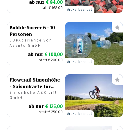
ab nur
€ 84,00
statt
€ 168,00
Artikel beendet
Bubble Soccer 6 - 10
Personen
SUPXperience von
Asantu GmbH
ab nur
€ 100,00
statt
€ 200,00
Artikel beendet
Flowtrail Simonhöhe
- Saisonkarte für
Simonhöhe AEK Lift
Bike-Fans (Trails &
GmbH
Lift)
ab nur
€ 125,00
statt
€ 250,00
Artikel beendet