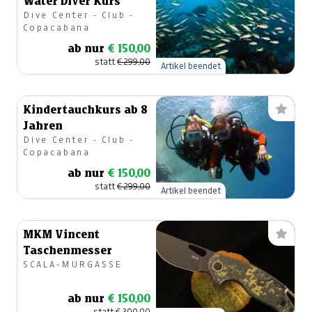
Water Diver Kurs
Dive Center - Club -
Copacabana
ab nur
€ 150,00
statt
€ 299,00
Artikel beendet
Kindertauchkurs ab 8
Jahren
Dive Center - Club -
Copacabana
ab nur
€ 150,00
statt
€ 299,00
Artikel beendet
MKM Vincent
Taschenmesser
SCALA-MURGASSE
ab nur
€ 150,00
statt
€ 300,00