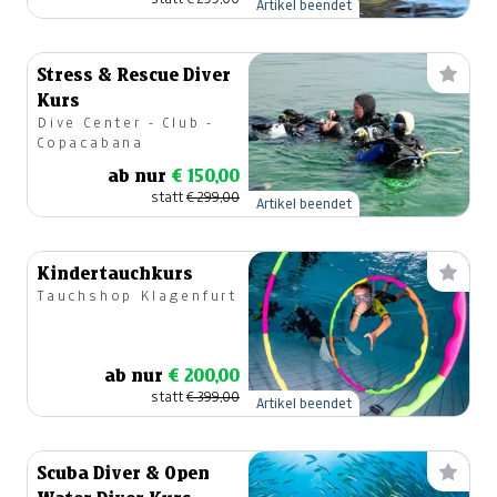
Artikel beendet
Stress & Rescue Diver
Kurs
Dive Center - Club -
Copacabana
ab nur
€ 150,00
statt
€ 299,00
Artikel beendet
Kindertauchkurs
Tauchshop Klagenfurt
ab nur
€ 200,00
statt
€ 399,00
Artikel beendet
Scuba Diver & Open