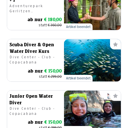
+ 1
Adventurepark
Gerlitzen
Waldhochseilpark
ab nur
€ 180,00
statt
€ 360,00
Artikel beendet
Scuba Diver & Open
Water Diver Kurs
Dive Center - Club -
Copacabana
ab nur
€ 150,00
statt
€ 299,00
Artikel beendet
Junior Open Water
Diver
Dive Center - Club -
Copacabana
ab nur
€ 150,00
statt
€ 299,00