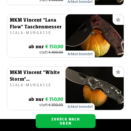
Artikel beendet
MKM Vincent "Lava
Flow" Taschenmesser
SCALA-MURGASSE
ab nur
€ 150,00
statt
€ 300,00
Artikel beendet
MKM Vincent "White
Storm"
SCALA-MURGASSE
Taschenmesser
ab nur
€ 150,00
statt
€ 300,00
Artikel beendet
ZURÜCK NACH
OBEN