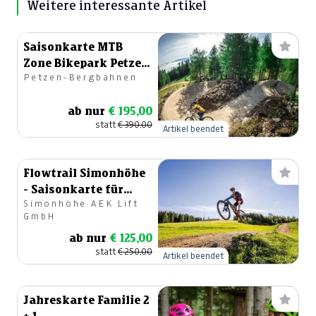
Weitere interessante Artikel
Saisonkarte MTB
Zone Bikepark Petzen
Petzen-Bergbahnen
2024
ab nur
€ 195,00
statt
€ 390,00
Artikel beendet
Flowtrail Simonhöhe
- Saisonkarte für
Simonhöhe AEK Lift
Bike-Fans (Trails &
GmbH
Lift)
ab nur
€ 125,00
statt
€ 250,00
Artikel beendet
Jahreskarte Familie 2