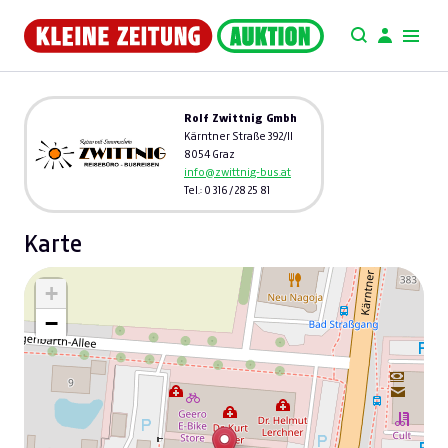
Rolf Zwittnig Gmbh
Kärntner Straße 392/II
8054 Graz
info@zwittnig-bus.at
Tel.: 0 316 / 28 25 81
Karte
+
−