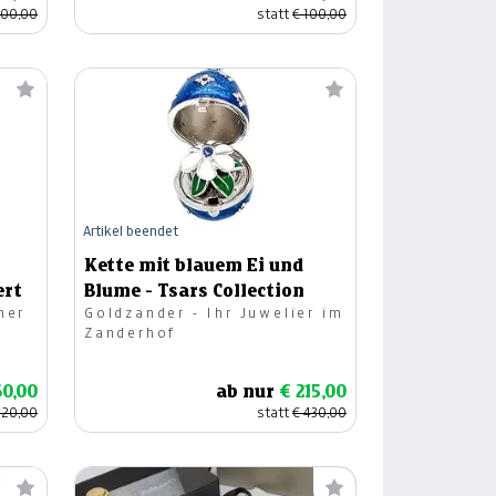
100,00
statt
€ 100,00
Artikel beendet
Kette mit blauem Ei und
ert
Blume - Tsars Collection
her
Goldzander - Ihr Juwelier im
Zanderhof
60,00
ab nur
€ 215,00
120,00
statt
€ 430,00