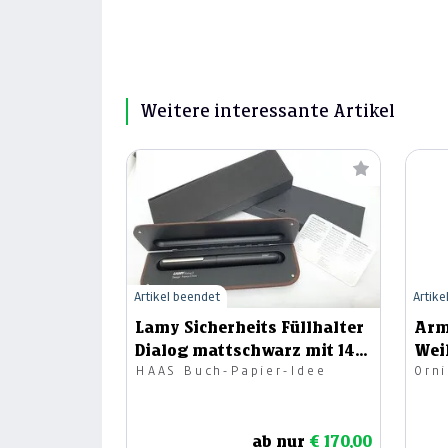
Weitere interessante Artikel
Artikel beendet
Artike
Lamy Sicherheits Füllhalter
Arm
Dialog mattschwarz mit 14ct
Wei
HAAS Buch-Papier-Idee
Orn
Feder "M"
ab nur
€ 170,00