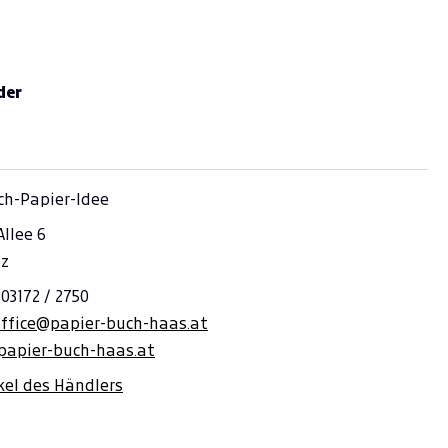
der
ch-Papier-Idee
llee 6
iz
 03172 / 2750
office@papier-buch-haas.at
/papier-buch-haas.at
ikel des Händlers