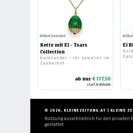
Artikel beendet
Artike
Kette mit Ei - Tsars
Ei B
Gold
Collection
Zan
Goldzander - Ihr Juwelier im
Zanderhof
ab nur
€ 177,50
statt
€ 355,00
© 2026, KLEINEZEITUNG.AT | KLEINE 
Nutzung ausschließlich für den privaten 
gestattet.