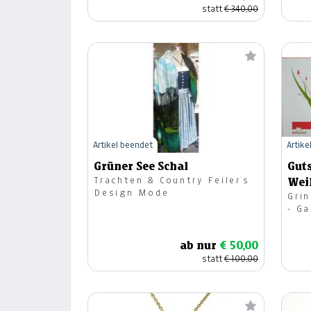
statt
€ 340,00
Artikel beendet
Artike
Grüner See Schal
Gut
Trachten & Country Feiler`s
Wei
Design Mode
Gri
100,
- G
ab nur
€ 50,00
statt
€ 100,00