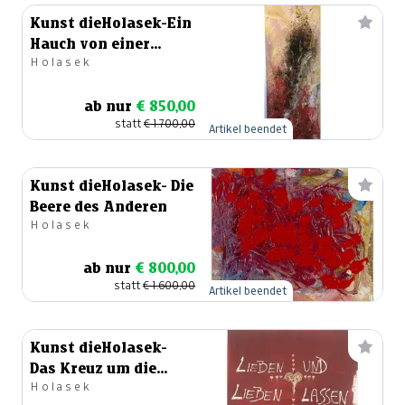
Kunst dieHolasek-Ein
Hauch von einer
Holasek
Vorstellung
ab nur
€ 850,00
statt
€ 1.700,00
Artikel beendet
Kunst dieHolasek- Die
Beere des Anderen
Holasek
ab nur
€ 800,00
statt
€ 1.600,00
Artikel beendet
Kunst dieHolasek-
Das Kreuz um die
Holasek
Liebe