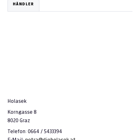
HÄNDLER
Holasek
Korngasse 8
8020 Graz
Telefon: 0664 / 5433394
E-Mail:
petra@dieholasek.at