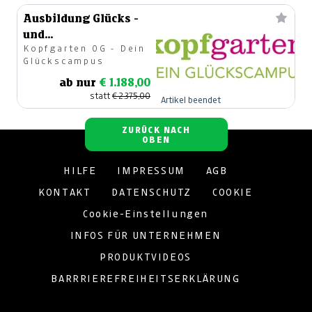
Ausbildung Glücks -
und
Kopfgarten OG - Dein
Resilienztrainer:in
Glückscampus
ab nur
€ 1.188,00
statt
€ 2.375,00
Artikel beendet
ZURÜCK NACH
OBEN
HILFE
IMPRESSUM
AGB
KONTAKT
DATENSCHUTZ
COOKIE
Cookie-Einstellungen
INFOS FÜR UNTERNEHMEN
PRODUKTVIDEOS
BARRRIEREFREIHEITSERKLÄRUNG