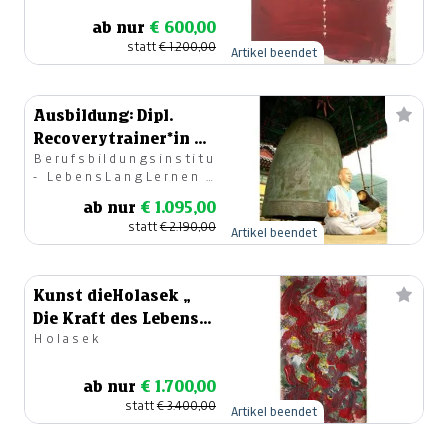
ab nur
€ 600,00
statt
€ 1.200,00
Artikel beendet
Ausbildung: Dipl.
Recoverytrainer*in &
Berufsbildungsinstitut
Resilienztrainer*in
- LebensLangLernen |
Online
Bildung im Beruf
ab nur
€ 1.095,00
statt
€ 2.190,00
Artikel beendet
Kunst dieHolasek „
Die Kraft des Lebens
Holasek
bewegt“
ab nur
€ 1.700,00
statt
€ 3.400,00
Artikel beendet