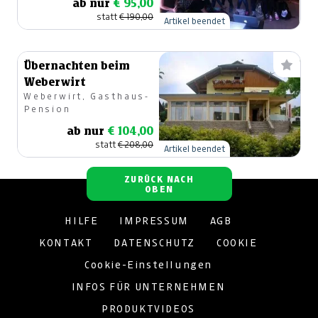
ab nur
€ 95,00
statt
€ 190,00
Artikel beendet
Übernachten beim
Weberwirt
Weberwirt, Gasthaus-
Pension
ab nur
€ 104,00
statt
€ 208,00
Artikel beendet
ZURÜCK NACH
OBEN
HILFE
IMPRESSUM
AGB
KONTAKT
DATENSCHUTZ
COOKIE
Cookie-Einstellungen
INFOS FÜR UNTERNEHMEN
PRODUKTVIDEOS