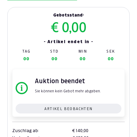
Gebotsstand:
€ 0,00
- Artikel endet in -
TAG
STD
MIN
SEK
00
00
00
00
Auktion beendet
Sie können kein Gebot mehr abgeben.
ARTIKEL BEOBACHTEN
Zuschlag ab:
€ 140,00