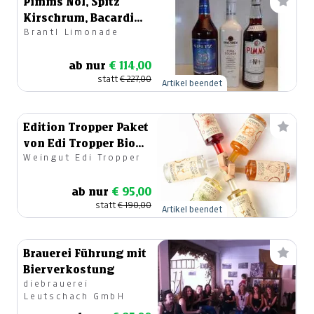
Pimms No1, Spitz
Kirschrum, Bacardi
Brantl Limonade
Pina
ab nur
€ 114,00
statt
€ 227,00
Artikel beendet
Edition Tropper Paket
von Edi Tropper Bio
Weingut Edi Tropper
Winzer
ab nur
€ 95,00
statt
€ 190,00
Artikel beendet
Brauerei Führung mit
Bierverkostung
diebrauerei
Leutschach GmbH