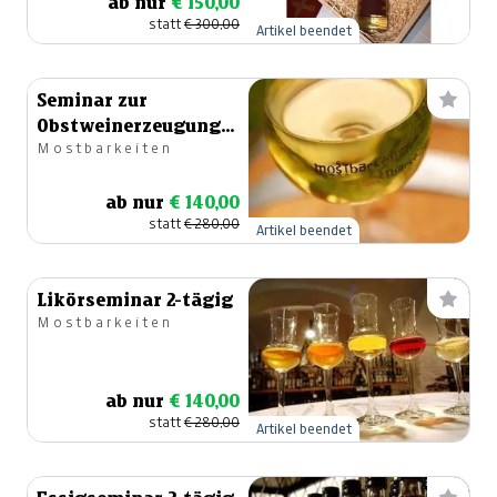
ab nur
€ 150,00
statt
€ 300,00
Artikel beendet
Seminar zur
Obstweinerzeugung
Mostbarkeiten
2-tägig
ab nur
€ 140,00
statt
€ 280,00
Artikel beendet
Likörseminar 2-tägig
Mostbarkeiten
ab nur
€ 140,00
statt
€ 280,00
Artikel beendet