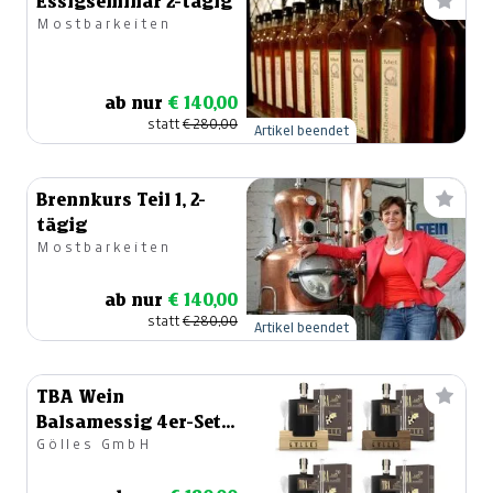
Essigseminar 2-tägig
Mostbarkeiten
ab nur
€ 140,00
statt
€ 280,00
Artikel beendet
Brennkurs Teil 1, 2-
tägig
Mostbarkeiten
ab nur
€ 140,00
statt
€ 280,00
Artikel beendet
TBA Wein
Balsamessig 4er-Set,
Gölles GmbH
20 Jahre