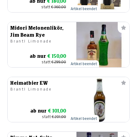
ab nur
€ 180,00
statt
€ 360,00
Artikel beendet
Midori Melonenlikör,
Jim Beam Rye
Brantl Limonade
ab nur
€ 150,00
statt
€ 299,00
Artikel beendet
Heimatbier EW
Brantl Limonade
ab nur
€ 101,00
statt
€ 201,00
Artikel beendet