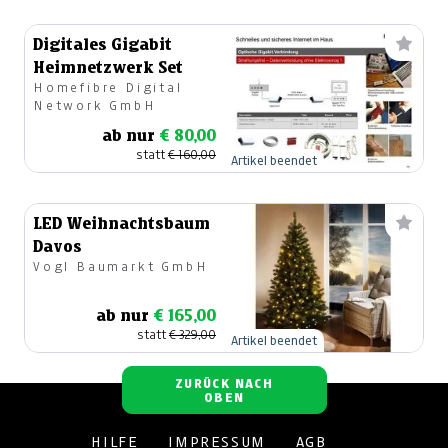
Digitales Gigabit
Heimnetzwerk Set
Homefibre Digital
Network GmbH
ab nur
€ 80,00
statt
€ 160,00
Artikel beendet
LED Weihnachtsbaum
Davos
Vogl Baumarkt GmbH
ab nur
€ 165,00
statt
€ 329,00
Artikel beendet
ZURÜCK NACH
OBEN
HILFE
IMPRESSUM
AGB