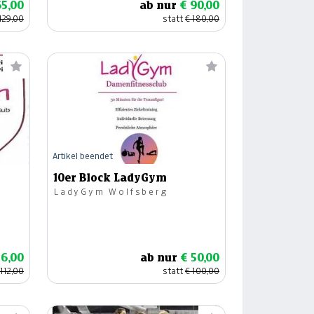
65,00
ab nur
€ 90,00
129,00
statt
€ 180,00
Artikel beendet
10er Block LadyGym
LadyGym Wolfsberg
56,00
ab nur
€ 50,00
 112,00
statt
€ 100,00