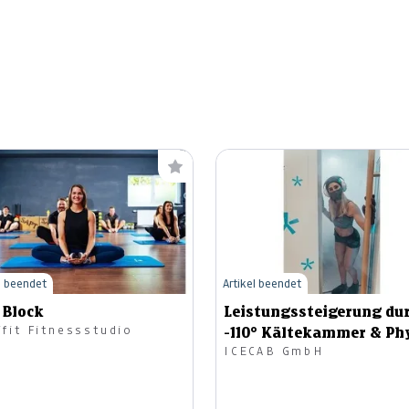
l beendet
Artikel beendet
 Block
Leistungssteigerung du
NEWfit Fitnessstudio
-110° Kältekammer & Ph
ICECAB GmbH