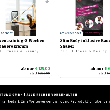
l beendet
Artikel beendet
kentraining-8 Wochen
Slim Body inklusive Bau
bauprogramm
Shaper
T Fitness & Beauty
BEST Fitness & Beauty
ab nur
€ 125,00
ab nur
€ 
statt
€ 250,00
statt
€ 
ZEITUNG GMBH | ALLE RECHTE VORBEHALTEN
Eigenbedarf. Eine Weiterverwendung und Reproduktion über den