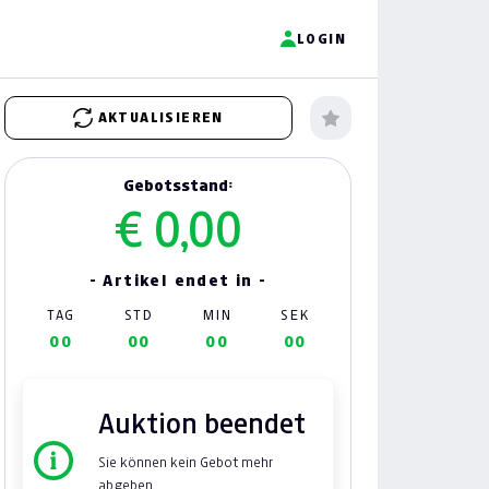
LOGIN
AKTUALISIEREN
Gebotsstand:
€ 0,00
- Artikel endet in -
TAG
STD
MIN
SEK
00
00
00
00
Auktion beendet
Sie können kein Gebot mehr
abgeben.