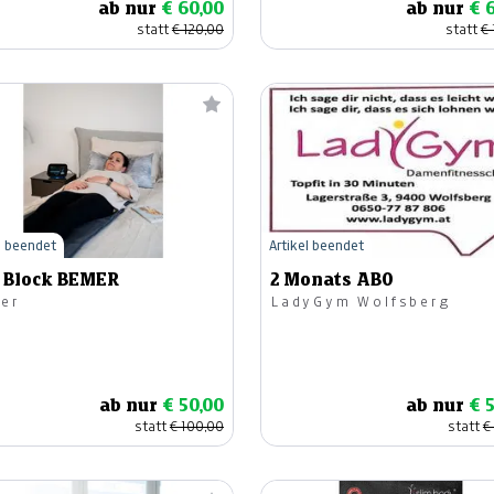
ab nur
€ 60,00
ab nur
€ 
statt
€ 120,00
statt
€ 
l beendet
Artikel beendet
r Block BEMER
2 Monats ABO
er
LadyGym Wolfsberg
ab nur
€ 50,00
ab nur
€ 
statt
€ 100,00
statt
€