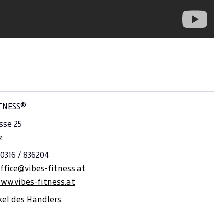
ITNESS®
sse 25
z
 0316 / 836204
ffice@vibes-fitness.at
ww.vibes-fitness.at
ikel des Händlers