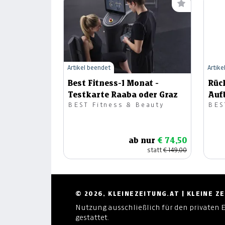
Artikel beendet
Artike
Best Fitness-1 Monat -
Rüc
Testkarte Raaba oder Graz
Auf
BEST Fitness & Beauty
BES
ab nur
€ 74,50
statt
€ 149,00
© 2026, KLEINEZEITUNG.AT | KLEINE 
Nutzung ausschließlich für den privaten 
gestattet.