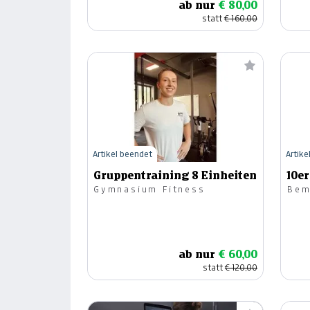
ab nur
€ 80,00
statt
€ 160,00
Artikel beendet
Artike
Gruppentraining 8 Einheiten
10e
Gymnasium Fitness
Bem
ab nur
€ 60,00
statt
€ 120,00