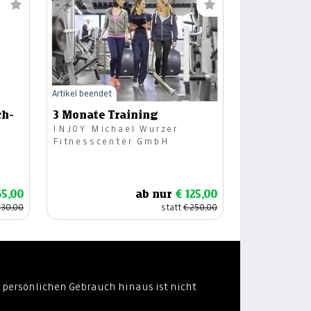
Artikel beendet
ch-
3 Monate Training
INJOY Michael Wurzer
Fitnesscenter GmbH
65,00
ab nur
€ 125,00
130,00
statt
€ 250,00
 persönlichen Gebrauch hinaus ist nicht