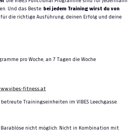
en
. Die VIBES Functional Programme sind für jedermann
en. Und das Beste:
bei jedem Training wirst du von
r für die richtige Ausführung, deinen Erfolg und deine
rogramme pro Woche, an 7 Tagen die Woche
ww.vibes-fitness.at
betreute Trainingseinheiten im VIBES Leechgasse.
r. Barablöse nicht möglich. Nicht in Kombination mit