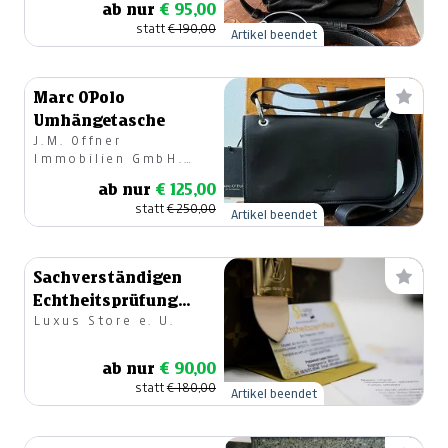
ab nur
€ 95,00
statt
€ 190,00
Artikel beendet
Marc O´Polo
Umhängetasche
J.M. Offner
Immobilien GmbH.
Modehaus
ab nur
€ 125,00
statt
€ 250,00
Artikel beendet
Sachverständigen
Echtheitsprüfung
Luxus Store e. U.
Tasche
ab nur
€ 90,00
statt
€ 180,00
Artikel beendet