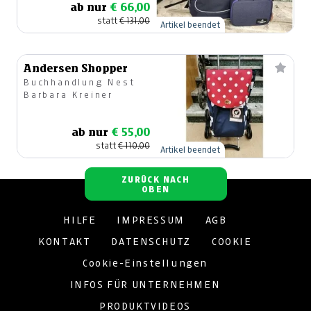
ab nur
€ 66,00
statt
€ 131,00
Artikel beendet
Andersen Shopper
Buchhandlung Nest
Barbara Kreiner
ab nur
€ 55,00
statt
€ 110,00
Artikel beendet
ZURÜCK NACH
OBEN
HILFE
IMPRESSUM
AGB
KONTAKT
DATENSCHUTZ
COOKIE
Cookie-Einstellungen
INFOS FÜR UNTERNEHMEN
PRODUKTVIDEOS