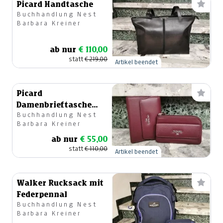
Picard Handtasche
Buchhandlung Nest
Barbara Kreiner
ab nur
€ 110,00
statt
€ 219,00
Artikel beendet
Picard
Damenbrieftasche
Buchhandlung Nest
mit Schlüsseltascherl
Barbara Kreiner
ab nur
€ 55,00
statt
€ 110,00
Artikel beendet
Walker Rucksack mit
Federpennal
Buchhandlung Nest
Barbara Kreiner