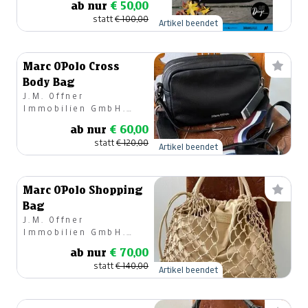
ab nur
€ 50,00
GesmbH
statt
€ 100,00
Artikel beendet
Marc O´Polo Cross
Body Bag
J.M. Offner
Immobilien GmbH.
Modehaus
ab nur
€ 60,00
statt
€ 120,00
Artikel beendet
Marc O´Polo Shopping
Bag
J.M. Offner
Immobilien GmbH.
Modehaus
ab nur
€ 70,00
statt
€ 140,00
Artikel beendet